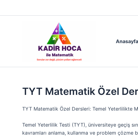
İçeriğe
0541 957 09 93
atla
Anasayf
TYT Matematik Özel De
TYT Matematik Özel Dersleri: Temel Yeterlilikte 
Temel Yeterlilik Testi (TYT), üniversiteye geçiş 
kavramları anlama, kullanma ve problem çözme bece