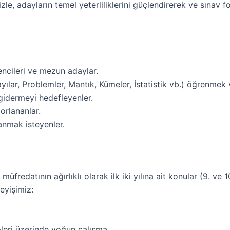
e, adayların temel yeterliliklerini güçlendirerek ve sınav 
encileri ve mezun adaylar.
lar, Problemler, Mantık, Kümeler, İstatistik vb.) öğrenmek 
gidermeyi hedefleyenler.
orlananlar.
anmak isteyenler.
redatının ağırlıklı olarak ilk iki yılına ait konular (9. ve 
eyişimiz:
pleri üzerinde yoğun çalışma.