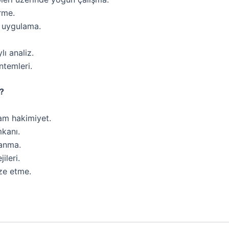
rme.
e uygulama.
ı analiz.
ntemleri.
?
am hakimiyet.
mkanı.
anma.
ileri.
ze etme.