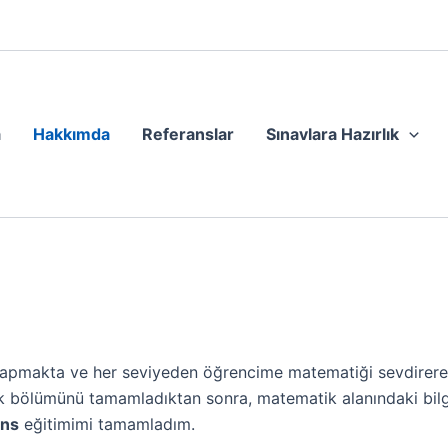
a
Hakkımda
Referanslar
Sınavlara Hazırlık
yapmakta ve her seviyeden öğrencime matematiği sevdirerek
k bölümünü tamamladıktan sonra, matematik alanındaki bilgi
ans
eğitimimi tamamladım.