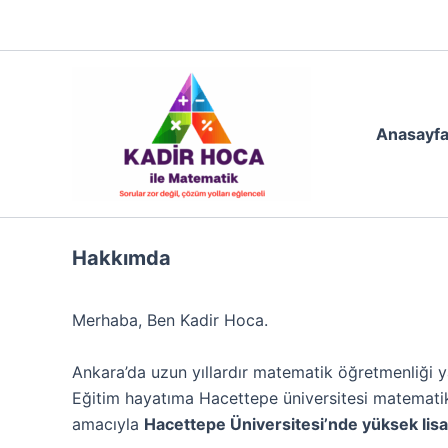
İçeriğe
0541 957 09 93
atla
Anasayf
Hakkımda
Merhaba, Ben Kadir Hoca.
Ankara’da uzun yıllardır matematik öğretmenliği 
Eğitim hayatıma Hacettepe üniversitesi matemati
amacıyla
Hacettepe Üniversitesi’nde yüksek lis