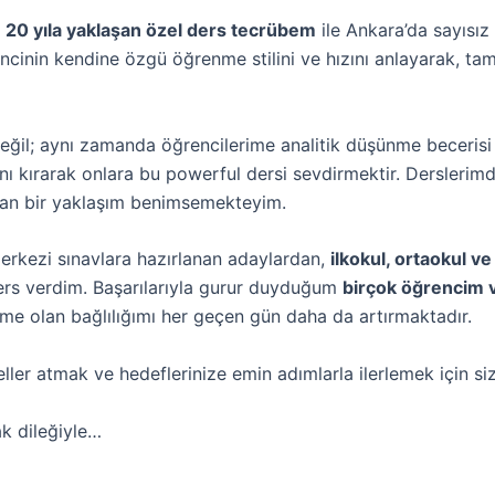
e
20 yıla yaklaşan özel ders tecrübem
ile Ankara’da sayısız
ncinin kendine özgü öğrenme stilini ve hızını anlayarak, ta
il; aynı zamanda öğrencilerime analitik düşünme becerisi
nı kırarak onlara bu powerful dersi sevdirmektir. Derslerimd
utan bir yaklaşım benimsemekteyim.
erkezi sınavlara hazırlanan adaylardan,
ilkokul, ortaokul ve 
ers verdim. Başarılarıyla gurur duyduğum
birçok öğrencim v
ğime olan bağlılığımı her geçen gün daha da artırmaktadır.
ler atmak ve hedeflerinize emin adımlarla ilerlemek için s
ak dileğiyle…